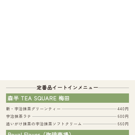
定番品イートインメニュー
森半 TEA SQUARE 梅田
新・宇治抹茶グリーンティー
440円
宇治抹茶ラテ
600円
追いがけ抹茶の宇治抹茶ソフトクリーム
660円
Royal Flavor（珈琲売場）