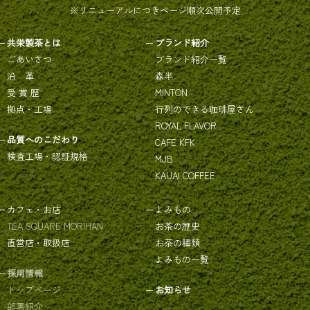
※リニューアルにつきページ順次公開予定
共栄製茶とは
ブランド紹介
ごあいさつ
ブランド紹介一覧
沿 革
森半
受 賞 歴
MINTON
拠点・工場
行列のできる珈琲屋さん
ROYAL FLAVOR
品質へのこだわり
CAFE KFK
検査工場・認証規格
MJB
KAUAI COFFEE
カフェ・お店
よみもの
TEA SQUARE MORIHAN
お茶の歴史
直営店・取扱店
お茶の種類
よみもの一覧
採用情報
トップページ
お知らせ
部署紹介