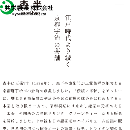
京都宇治の茶舗
江戸時代より続く
森半は天保7年（1836年）、森下半左衛門が玉露発祥の地である
京都府宇治市小倉町で創業しました。「伝統と革新」をモットー
に、歴史ある高品質な宇治茶やお点前用の抹茶をはじめとする日
本茶を取り扱う一方で、昭和初期には水出し緑茶の元祖である
「氷茶」や関西のご当地ドリンク「グリーンティー」なども販売
を開始しました。その後も日本緑茶初のハイバキューム缶詰の販
売、世界初の泡立つ抹茶オーレの製造・販売、トライタン製の急