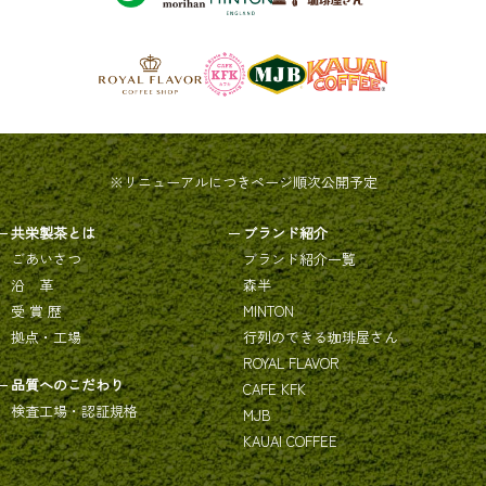
※リニューアルにつきページ順次公開予定
共栄製茶とは
ブランド紹介
ごあいさつ
ブランド紹介一覧
沿 革
森半
受 賞 歴
MINTON
拠点・工場
行列のできる珈琲屋さん
ROYAL FLAVOR
品質へのこだわり
CAFE KFK
検査工場・認証規格
MJB
KAUAI COFFEE