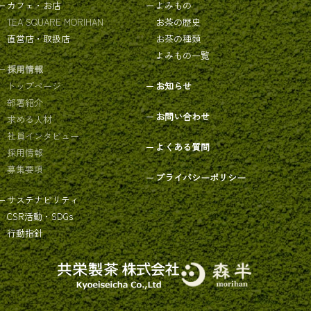
カフェ・お店
よみもの
TEA SQUARE MORIHAN
お茶の歴史
直営店・取扱店
お茶の種類
よみもの一覧
採用情報
トップページ
お知らせ
部署紹介
お問い合わせ
求める人材
社員インタビュー
よくある質問
採用情報
募集要項
プライバシーポリシー
サステナビリティ
CSR活動・SDGs
行動指針