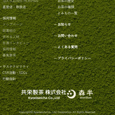
TEA SQUARE MORIHAN
お茶の歴史
直営店・取扱店
お茶の種類
よみもの一覧
採用情報
トップページ
お知らせ
部署紹介
お問い合わせ
求める人材
社員インタビュー
よくある質問
採用情報
募集要項
プライバシーポリシー
サステナビリティ
CSR活動・SDGs
行動指針
Copyright© Kyoeiseicha Co., Ltd. Corporation. All Rights Reserved.