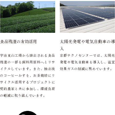
食品残渣の有効活用
太陽光発電や電気自動車の導
入
宇治東山工場から排出される食品
京都テクノセンターでは、太陽光
残渣の一部を飼料用原料へとリサ
発電や電気自動車を導入し、温室
イクルしています。また、抽出後
効果ガスの削減に努めています。
のコーヒーかすを、お茶栽培にリ
サイクル活用するプロジェクトに
契約農家と共に参加し、環境負荷
の軽減に取り組んでいます。