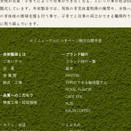
女性が出産・子育てによって仕事ができなくなる、といった事が社会問
題化しています。共栄製茶では、男性の育児休業取得の推奨や、女性へ
の育休後の復帰支援を行う事で、子育てと仕事の両立ができる職場作り
に取り組んでいます。
※リニューアルにつきページ順次公開予定
共栄製茶とは
ブランド紹介
ごあいさつ
ブランド紹介一覧
沿 革
森半
受 賞 歴
MINTON
拠点・工場
行列のできる珈琲屋さん
ROYAL FLAVOR
品質へのこだわり
CAFE KFK
検査工場・認証規格
MJB
KAUAI COFFEE
カフェ・お店
よみもの