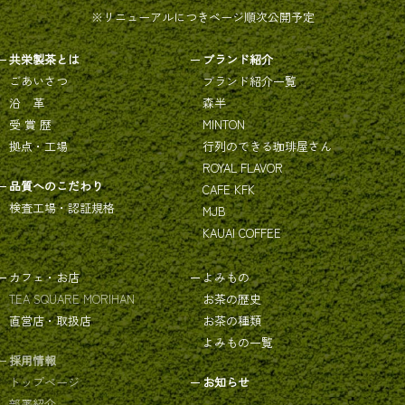
※リニューアルにつきページ順次公開予定
共栄製茶とは
ブランド紹介
ごあいさつ
ブランド紹介一覧
沿 革
森半
受 賞 歴
MINTON
拠点・工場
行列のできる珈琲屋さん
ROYAL FLAVOR
品質へのこだわり
CAFE KFK
検査工場・認証規格
MJB
KAUAI COFFEE
カフェ・お店
よみもの
TEA SQUARE MORIHAN
お茶の歴史
直営店・取扱店
お茶の種類
よみもの一覧
採用情報
トップページ
お知らせ
部署紹介