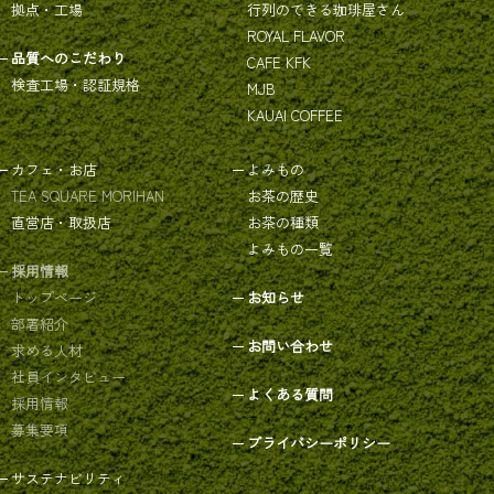
拠点・工場
行列のできる珈琲屋さん
ROYAL FLAVOR
品質へのこだわり
CAFE KFK
検査工場・認証規格
MJB
KAUAI COFFEE
カフェ・お店
よみもの
TEA SQUARE MORIHAN
お茶の歴史
直営店・取扱店
お茶の種類
よみもの一覧
採用情報
トップページ
お知らせ
部署紹介
お問い合わせ
求める人材
社員インタビュー
よくある質問
採用情報
募集要項
プライバシーポリシー
サステナビリティ