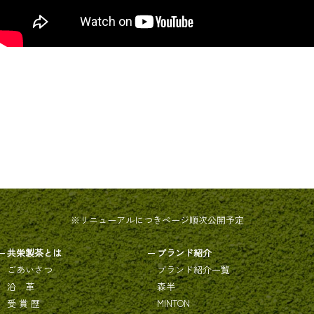
※リニューアルにつきページ順次公開予定
共栄製茶とは
ブランド紹介
ごあいさつ
ブランド紹介一覧
沿 革
森半
受 賞 歴
MINTON