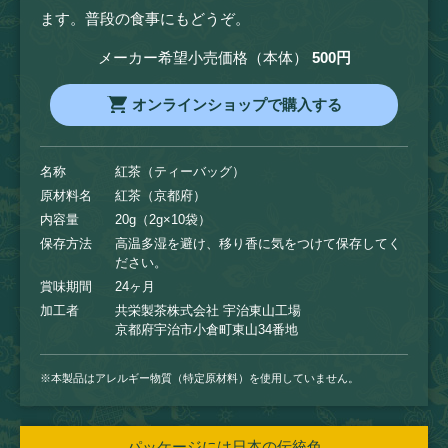
ます。普段の食事にもどうぞ。
メーカー希望小売価格（本体）
500円
オンラインショップで購入する
名称
紅茶（ティーバッグ）
原材料名
紅茶（京都府）
内容量
20g（2g×10袋）
保存方法
高温多湿を避け、移り香に気をつけて保存してく
ださい。
賞味期間
24ヶ月
加工者
共栄製茶株式会社 宇治東山工場
京都府宇治市小倉町東山34番地
※本製品はアレルギー物質（特定原材料）を使用していません。
パッケージには日本の伝統色