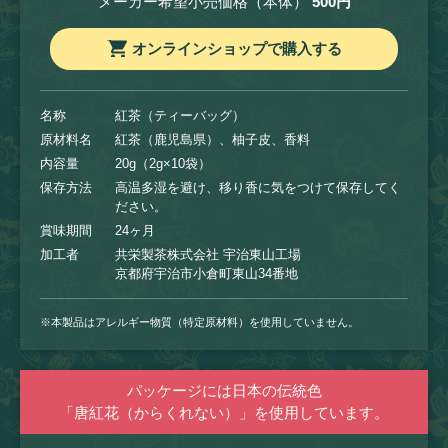
メーカー希望小売価格（本体）
500円
オンラインショップで購入する
名称
紅茶（ティーバッグ）
原材料名
紅茶（鹿児島県）、柚子皮、香料
内容量
20g（2g×10袋）
保存方法
高温多湿を避け、移り香に気をつけて保存してく
ださい。
賞味期間
24ヶ月
加工者
共栄製茶株式会社 宇治東山工場
京都府宇治市小倉町東山34番地
※本製品はアレルギー物質（特定原材料）を使用していません。
パッケージには日本の伝統色
「唐紅花（からくれない）」を使用しています。