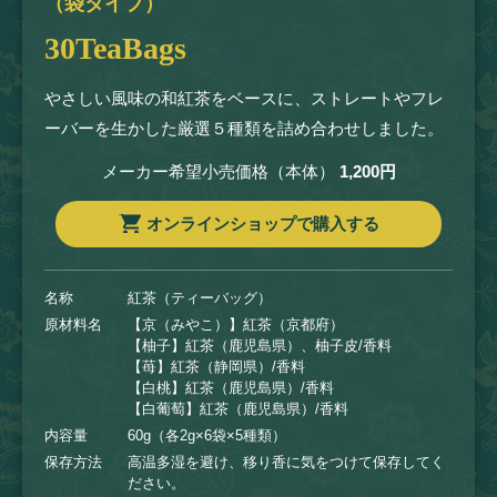
（袋タイプ）
30TeaBags
やさしい風味の和紅茶をベースに、ストレートやフレ
ーバーを生かした厳選５種類を詰め合わせしました。
メーカー希望小売価格（本体）
1,200円
オンラインショップで購入する
名称
紅茶（ティーバッグ）
原材料名
【京（みやこ）】紅茶（京都府）
【柚子】紅茶（鹿児島県）、柚子皮/香料
【苺】紅茶（静岡県）/香料
【白桃】紅茶（鹿児島県）/香料
【白葡萄】紅茶（鹿児島県）/香料
内容量
60g（各2g×6袋×5種類）
保存方法
高温多湿を避け、移り香に気をつけて保存してく
ださい。