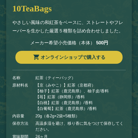
10TeaBags
やさしい風味の和紅茶をベースに、ストレートやフレ
ーバーを生かした厳選５種類を詰め合わせしました。
メーカー希望小売価格（本体）
500円
オンラインショップで購入する
名称
紅茶（ティーバッグ）
原材料名
【京（みやこ）】紅茶（京都府）
【柚子】紅茶（鹿児島県）、柚子皮/香料
【苺】紅茶（静岡県）/香料
【白桃】紅茶（鹿児島県）/香料
【白葡萄】紅茶（鹿児島県）/香料
内容量
20g（各2g×2袋×5種類）
保存方法
高温多湿を避け、移り香に気をつけて保存してく
ださい。
賞味期間
24ヶ月