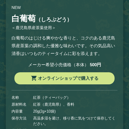
NEW
白葡萄
（しろぶどう）
＜鹿児島県産茶葉使用＞
白葡萄のはじける爽やかな香りと、コクのある鹿児島
県産茶葉の調和した優雅な味わいです。その気品高い
清香はいつものティータイムに彩を添えます。
メーカー希望小売価格（本体）
500円
オンラインショップで購入する
名称
紅茶（ティーバッグ）
原材料名
紅茶（鹿児島県）、香料
内容量
20g(2g×10袋)
保存方法
高温多湿を避け、移り香に気をつけて保存してく
ださい。