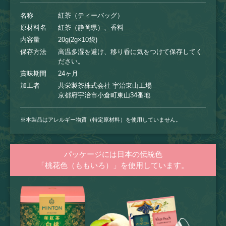
名称
紅茶（ティーバッグ）
原材料名
紅茶（静岡県）、香料
内容量
20g(2g×10袋)
保存方法
高温多湿を避け、移り香に気をつけて保存してく
ださい。
賞味期間
24ヶ月
加工者
共栄製茶株式会社 宇治東山工場
京都府宇治市小倉町東山34番地
※本製品はアレルギー物質（特定原材料）を使用していません。
パッケージには日本の伝統色
「桃花色（ももいろ）」を使用しています。