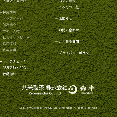
直営店・取扱店
お茶の種類
よみもの一覧
採用情報
トップページ
お知らせ
部署紹介
お問い合わせ
求める人材
社員インタビュー
よくある質問
採用情報
募集要項
プライバシーポリシー
サステナビリティ
CSR活動・SDGs
行動指針
Copyright© Kyoeiseicha Co., Ltd. Corporation. All Rights Reserved.