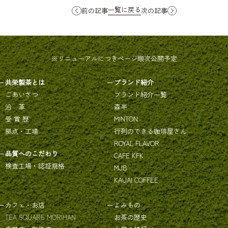
一覧に戻る
前の記事
次の記事
※リニューアルにつきページ順次公開予定
共栄製茶とは
ブランド紹介
ごあいさつ
ブランド紹介一覧
沿 革
森半
受 賞 歴
MINTON
拠点・工場
行列のできる珈琲屋さん
ROYAL FLAVOR
品質へのこだわり
CAFE KFK
検査工場・認証規格
MJB
KAUAI COFFEE
カフェ・お店
よみもの
TEA SQUARE MORIHAN
お茶の歴史