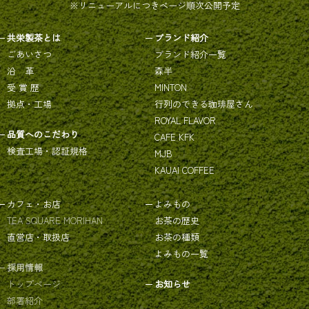
※リニューアルにつきページ順次公開予定
共栄製茶とは
ブランド紹介
ごあいさつ
ブランド紹介一覧
沿 革
森半
受 賞 歴
MINTON
拠点・工場
行列のできる珈琲屋さん
ROYAL FLAVOR
品質へのこだわり
CAFE KFK
検査工場・認証規格
MJB
KAUAI COFFEE
カフェ・お店
よみもの
TEA SQUARE MORIHAN
お茶の歴史
直営店・取扱店
お茶の種類
よみもの一覧
採用情報
トップページ
お知らせ
部署紹介