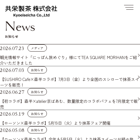
お知らせ
2026.07.23
メディア
観光情報サイト「にっぽん旅めぐり」様にてTEA SQUARE MORIHANをご紹
介いただきました
2026.07.03
お知らせ
【SUSHIRO Cafe×森半コラボ】7月3日（金）より全国のスシローで抹茶スイ
ーツを販売！
2026.06.27
お知らせ
【初コラボ】森半×atelier京ばあむ、数量限定のコラボパフェを7月限定で販
売
2026.05.19
お知らせ
【ローソン×森半コラボ】5月19日（火）より抹茶フェア開催
2026.05.08
お知らせ
【ローソン×森半コラボ】今年も5月5日（火）より抹茶スイーツが続々登