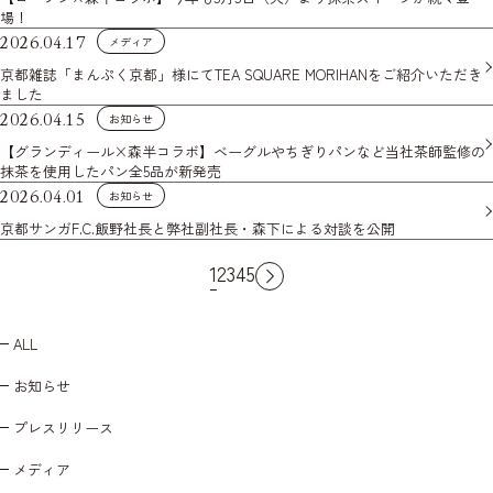
場！
2026.04.17
メディア
京都雑誌「まんぷく京都」様にてTEA SQUARE MORIHANをご紹介いただき
ました
2026.04.15
お知らせ
【グランディール×森半コラボ】ベーグルやちぎりパンなど当社茶師監修の
抹茶を使用したパン全5品が新発売
2026.04.01
お知らせ
京都サンガF.C.飯野社長と弊社副社長・森下による対談を公開
1
2
3
4
5
ALL
お知らせ
プレスリリース
メディア