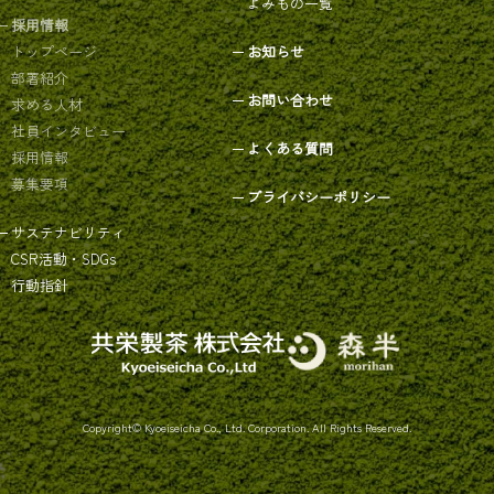
よみもの一覧
採用情報
トップページ
お知らせ
部署紹介
お問い合わせ
求める人材
社員インタビュー
よくある質問
採用情報
募集要項
プライバシーポリシー
サステナビリティ
CSR活動・SDGs
行動指針
Copyright© Kyoeiseicha Co., Ltd. Corporation. All Rights Reserved.