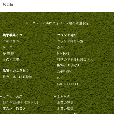
終売品
※リニューアルにつきページ順次公開予定
共栄製茶とは
ブランド紹介
ごあいさつ
ブランド紹介一覧
沿 革
森半
受 賞 歴
MINTON
拠点・工場
行列のできる珈琲屋さん
ROYAL FLAVOR
品質へのこだわり
CAFE KFK
検査工場・認証規格
MJB
KAUAI COFFEE
カフェ・お店
よみもの
TEA SQUARE MORIHAN
お茶の歴史
直営店・取扱店
お茶の種類