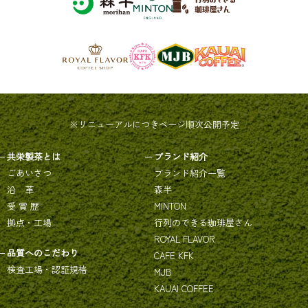
※リニューアルにつきページ順次公開予定
共栄製茶とは
ブランド紹介
ごあいさつ
ブランド紹介一覧
沿 革
森半
受 賞 歴
MINTON
拠点・工場
行列のできる珈琲屋さん
ROYAL FLAVOR
品質へのこだわり
CAFE KFK
検査工場・認証規格
MJB
KAUAI COFFEE