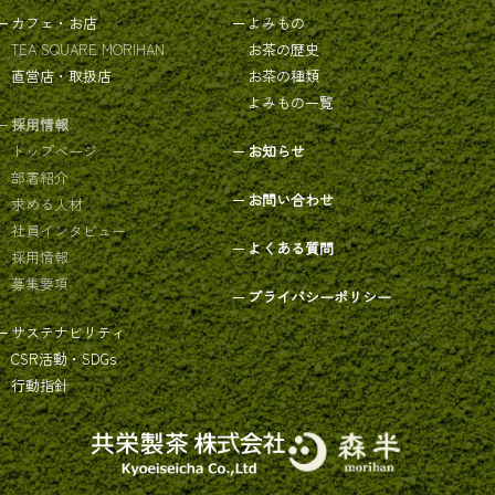
カフェ・お店
よみもの
TEA SQUARE MORIHAN
お茶の歴史
直営店・取扱店
お茶の種類
よみもの一覧
採用情報
トップページ
お知らせ
部署紹介
お問い合わせ
求める人材
社員インタビュー
よくある質問
採用情報
募集要項
プライバシーポリシー
サステナビリティ
CSR活動・SDGs
行動指針