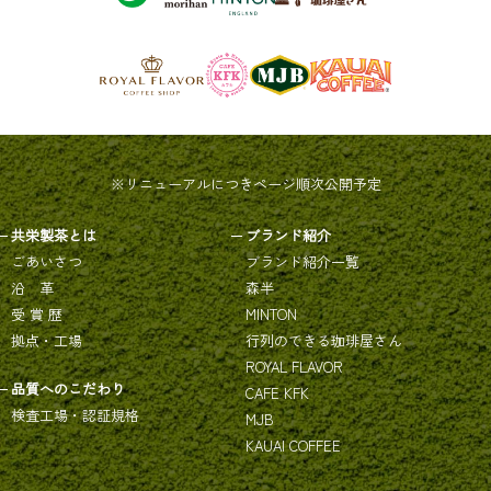
※リニューアルにつきページ順次公開予定
共栄製茶とは
ブランド紹介
ごあいさつ
ブランド紹介一覧
沿 革
森半
受 賞 歴
MINTON
拠点・工場
行列のできる珈琲屋さん
ROYAL FLAVOR
品質へのこだわり
CAFE KFK
検査工場・認証規格
MJB
KAUAI COFFEE