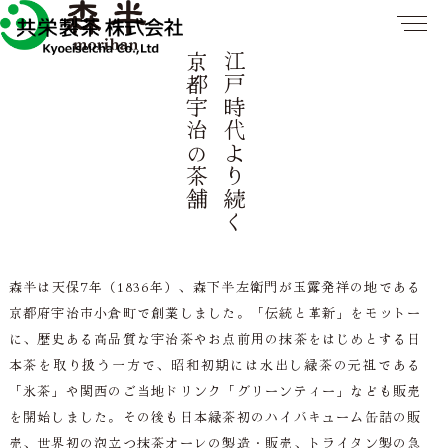
京都宇治の茶舗
江戸時代より続く
森半は天保7年（1836年）、森下半左衛門が玉露発祥の地である
京都府宇治市小倉町で創業しました。「伝統と革新」をモットー
に、歴史ある高品質な宇治茶やお点前用の抹茶をはじめとする日
本茶を取り扱う一方で、昭和初期には水出し緑茶の元祖である
「氷茶」や関西のご当地ドリンク「グリーンティー」なども販売
を開始しました。その後も日本緑茶初のハイバキューム缶詰の販
売、世界初の泡立つ抹茶オーレの製造・販売、トライタン製の急