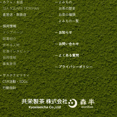
カフェ・お店
よみもの
TEA SQUARE MORIHAN
お茶の歴史
直営店・取扱店
お茶の種類
よみもの一覧
採用情報
トップページ
お知らせ
部署紹介
お問い合わせ
求める人材
社員インタビュー
よくある質問
採用情報
募集要項
プライバシーポリシー
サステナビリティ
CSR活動・SDGs
行動指針