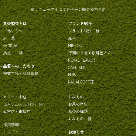
※リニューアルにつきページ順次公開予定
共栄製茶とは
ブランド紹介
ごあいさつ
ブランド紹介一覧
沿 革
森半
受 賞 歴
MINTON
拠点・工場
行列のできる珈琲屋さん
ROYAL FLAVOR
品質へのこだわり
CAFE KFK
検査工場・認証規格
MJB
KAUAI COFFEE
カフェ・お店
よみもの
TEA SQUARE MORIHAN
お茶の歴史
直営店・取扱店
お茶の種類
よみもの一覧
採用情報
トップページ
お知らせ