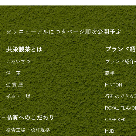
※リニューアルにつきページ順次公開予定
共栄製茶とは
ブランド紹
ごあいさつ
ブランド紹介
沿 革
森半
受 賞 歴
MINTON
拠点・工場
行列のできる
ROYAL FLAVO
品質へのこだわり
CAFE KFK
検査工場・認証規格
MJB