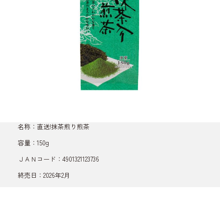
名称：直送!抹茶煎り煎茶
容量：150g
ＪＡＮコード：4901321123736
終売日：2026年2月