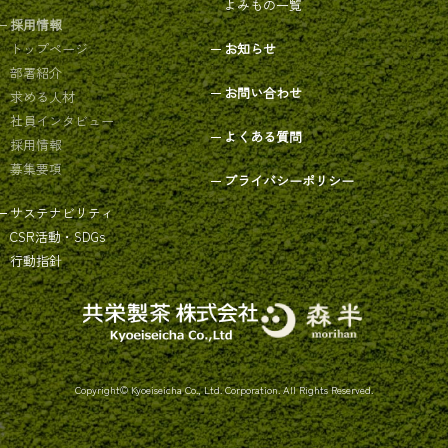
よみもの一覧
採用情報
トップページ
お知らせ
部署紹介
お問い合わせ
求める人材
社員インタビュー
よくある質問
採用情報
募集要項
プライバシーポリシー
サステナビリティ
CSR活動・SDGs
行動指針
Copyright© Kyoeiseicha Co., Ltd. Corporation. All Rights Reserved.