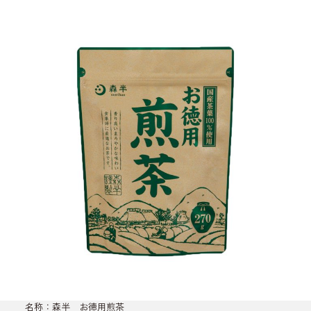
名称：森半 お徳用煎茶