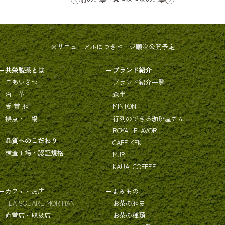
※リニューアルにつきページ順次公開予定
共栄製茶とは
ブランド紹介
ごあいさつ
ブランド紹介一覧
沿 革
森半
受 賞 歴
MINTON
拠点・工場
行列のできる珈琲屋さん
ROYAL FLAVOR
品質へのこだわり
CAFE KFK
検査工場・認証規格
MJB
KAUAI COFFEE
カフェ・お店
よみもの
TEA SQUARE MORIHAN
お茶の歴史
直営店・取扱店
お茶の種類