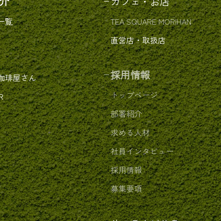
介
カフェ・お店
一覧
TEA SQUARE MORIHAN
直営店・取扱店
採用情報
珈琲屋さん
トップページ
R
部署紹介
求める人材
社員インタビュー
E
採用情報
募集要項