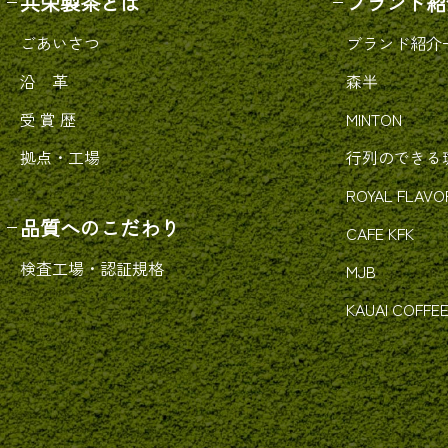
共栄製茶とは
ブランド紹
ごあいさつ
ブランド紹介
沿 革
森半
受 賞 歴
MINTON
拠点・工場
行列のできる
ROYAL FLAVO
品質へのこだわり
CAFE KFK
検査工場・認証規格
MJB
KAUAI COFFE